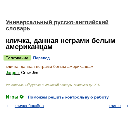
Универсальный русско-английский
словарь
кличка, данная неграми белым
американцам
Толкование
Перевод
кличка, данная неграми белым американцам
Jargon:
Crow Jim
Универсальный русско-английский словарь
.
Академик.ру
.
2011
.
Игры ⚽
Поможем решить контрольную работу
кличка боксёра
клише